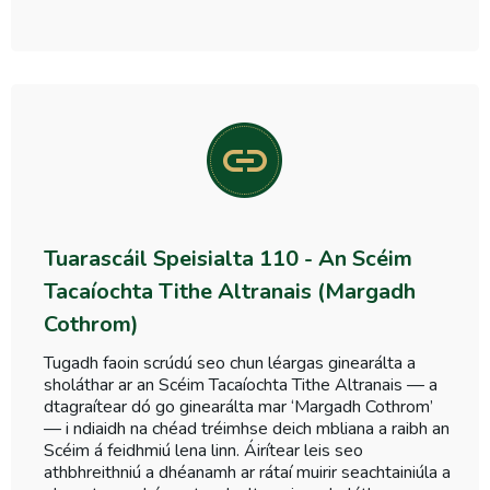
Tuarascáil Speisialta 110 - An Scéim
Tacaíochta Tithe Altranais (Margadh
Cothrom)
Tugadh faoin scrúdú seo chun léargas ginearálta a
sholáthar ar an Scéim Tacaíochta Tithe Altranais — a
dtagraítear dó go ginearálta mar ‘Margadh Cothrom’
— i ndiaidh na chéad tréimhse deich mbliana a raibh an
Scéim á feidhmiú lena linn. Áirítear leis seo
athbhreithniú a dhéanamh ar rátaí muirir seachtainiúla a