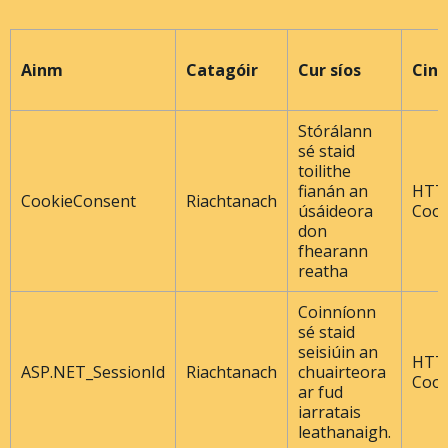
Ainm
Catagóir
Cur síos
Cine
Stórálann
sé staid
toilithe
fianán an
HTT
CookieConsent
Riachtanach
úsáideora
Cook
don
fhearann ​​
reatha
Coinníonn
sé staid
seisiúin an
HTT
ASP.NET_SessionId
Riachtanach
chuairteora
Cook
ar fud
iarratais
leathanaigh.