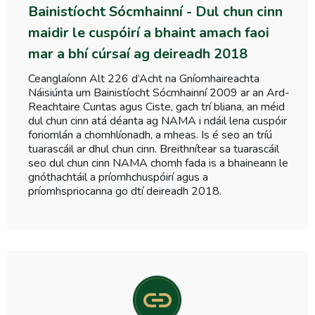
Bainistíocht Sócmhainní - Dul chun cinn
maidir le cuspóirí a bhaint amach faoi
mar a bhí cúrsaí ag deireadh 2018
Ceanglaíonn Alt 226 d’Acht na Gníomhaireachta
Náisiúnta um Bainistíocht Sócmhainní 2009 ar an Ard-
Reachtaire Cuntas agus Ciste, gach trí bliana, an méid
dul chun cinn atá déanta ag NAMA i ndáil lena cuspóir
foriomlán a chomhlíonadh, a mheas. Is é seo an tríú
tuarascáil ar dhul chun cinn. Breithnítear sa tuarascáil
seo dul chun cinn NAMA chomh fada is a bhaineann le
gnóthachtáil a príomhchuspóirí agus a
príomhspriocanna go dtí deireadh 2018.