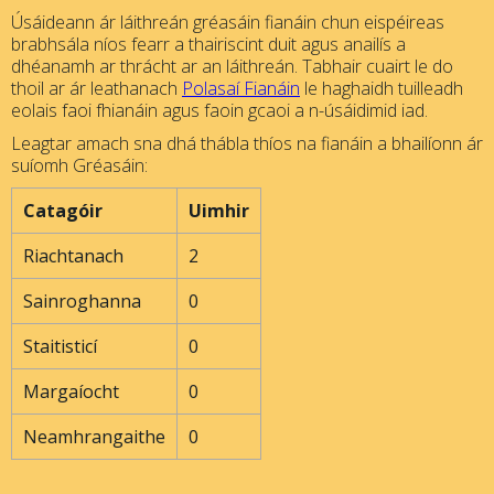
Úsáideann ár láithreán gréasáin fianáin chun eispéireas
brabhsála níos fearr a thairiscint duit agus anailís a
dhéanamh ar thrácht ar an láithreán. Tabhair cuairt le do
thoil ar ár leathanach
Polasaí Fianáin
le haghaidh tuilleadh
eolais faoi fhianáin agus faoin gcaoi a n-úsáidimid iad.
Leagtar amach sna dhá thábla thíos na fianáin a bhailíonn ár
suíomh Gréasáin:
Catagóir
Uimhir
Riachtanach
2
Sainroghanna
0
Staitisticí
0
Margaíocht
0
Neamhrangaithe
0