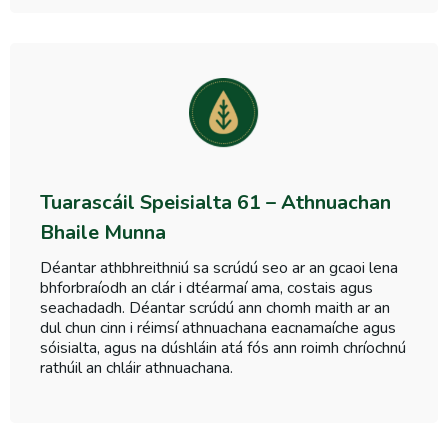
Tuarascáil Speisialta 61 – Athnuachan
Bhaile Munna
Déantar athbhreithniú sa scrúdú seo ar an gcaoi lena
bhforbraíodh an clár i dtéarmaí ama, costais agus
seachadadh. Déantar scrúdú ann chomh maith ar an
dul chun cinn i réimsí athnuachana eacnamaíche agus
sóisialta, agus na dúshláin atá fós ann roimh chríochnú
rathúil an chláir athnuachana.