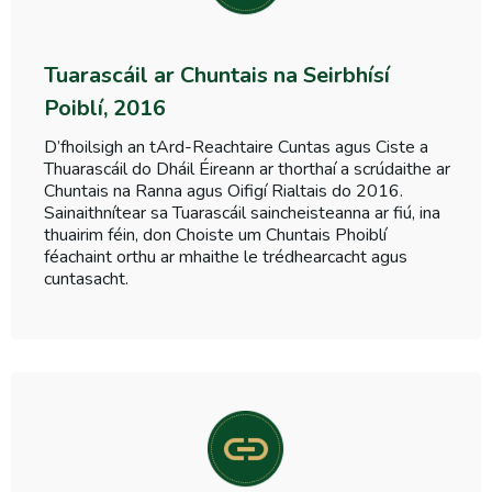
Tuarascáil ar Chuntais na Seirbhísí
Poiblí, 2016
D’fhoilsigh an tArd-Reachtaire Cuntas agus Ciste a
Thuarascáil do Dháil Éireann ar thorthaí a scrúdaithe ar
Chuntais na Ranna agus Oifigí Rialtais do 2016.
Sainaithnítear sa Tuarascáil saincheisteanna ar fiú, ina
thuairim féin, don Choiste um Chuntais Phoiblí
féachaint orthu ar mhaithe le trédhearcacht agus
cuntasacht.