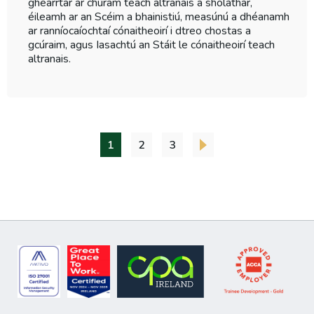
ghearrtar ar chúram teach altranais a sholáthar,
éileamh ar an Scéim a bhainistiú, measúnú a dhéanamh
ar ranníocaíochtaí cónaitheoirí i dtreo chostas a
gcúraim, agus Iasachtú an Stáit le cónaitheoirí teach
altranais.
1
2
3