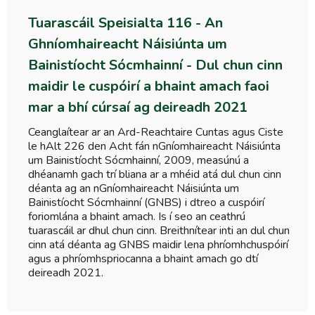
Tuarascáil Speisialta 116 - An
Ghníomhaireacht Náisiúnta um
Bainistíocht Sócmhainní - Dul chun cinn
maidir le cuspóirí a bhaint amach faoi
mar a bhí cúrsaí ag deireadh 2021
Ceanglaítear ar an Ard-Reachtaire Cuntas agus Ciste
le hAlt 226 den Acht fán nGníomhaireacht Náisiúnta
um Bainistíocht Sócmhainní, 2009, measúnú a
dhéanamh gach trí bliana ar a mhéid atá dul chun cinn
déanta ag an nGníomhaireacht Náisiúnta um
Bainistíocht Sócmhainní (GNBS) i dtreo a cuspóirí
foriomlána a bhaint amach. Is í seo an ceathrú
tuarascáil ar dhul chun cinn. Breithnítear inti an dul chun
cinn atá déanta ag GNBS maidir lena phríomhchuspóirí
agus a phríomhspriocanna a bhaint amach go dtí
deireadh 2021.