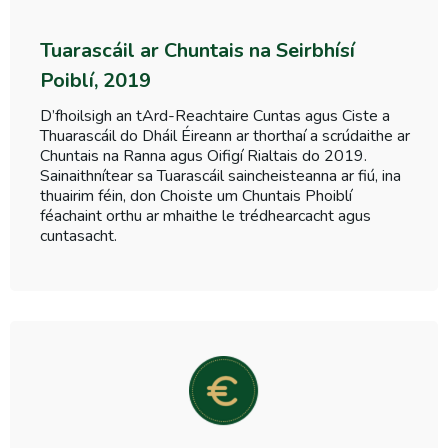
Tuarascáil ar Chuntais na Seirbhísí
Poiblí, 2019
D’fhoilsigh an tArd-Reachtaire Cuntas agus Ciste a
Thuarascáil do Dháil Éireann ar thorthaí a scrúdaithe ar
Chuntais na Ranna agus Oifigí Rialtais do 2019.
Sainaithnítear sa Tuarascáil saincheisteanna ar fiú, ina
thuairim féin, don Choiste um Chuntais Phoiblí
féachaint orthu ar mhaithe le trédhearcacht agus
cuntasacht.