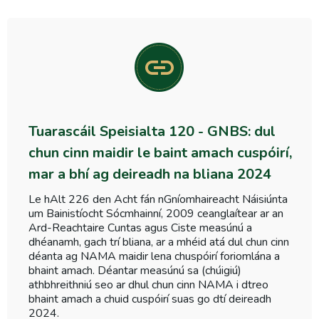
Tuarascáil Speisialta 120 - GNBS: dul
chun cinn maidir le baint amach cuspóirí,
mar a bhí ag deireadh na bliana 2024
Le hAlt 226 den Acht fán nGníomhaireacht Náisiúnta
um Bainistíocht Sócmhainní, 2009 ceanglaítear ar an
Ard-Reachtaire Cuntas agus Ciste measúnú a
dhéanamh, gach trí bliana, ar a mhéid atá dul chun cinn
déanta ag NAMA maidir lena chuspóirí foriomlána a
bhaint amach. Déantar measúnú sa (chúigiú)
athbhreithniú seo ar dhul chun cinn NAMA i dtreo
bhaint amach a chuid cuspóirí suas go dtí deireadh
2024.