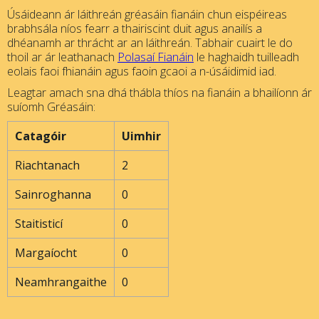
Úsáideann ár láithreán gréasáin fianáin chun eispéireas
brabhsála níos fearr a thairiscint duit agus anailís a
dhéanamh ar thrácht ar an láithreán. Tabhair cuairt le do
thoil ar ár leathanach
Polasaí Fianáin
le haghaidh tuilleadh
eolais faoi fhianáin agus faoin gcaoi a n-úsáidimid iad.
Leagtar amach sna dhá thábla thíos na fianáin a bhailíonn ár
suíomh Gréasáin:
Catagóir
Uimhir
Riachtanach
2
Sainroghanna
0
Staitisticí
0
Margaíocht
0
Neamhrangaithe
0