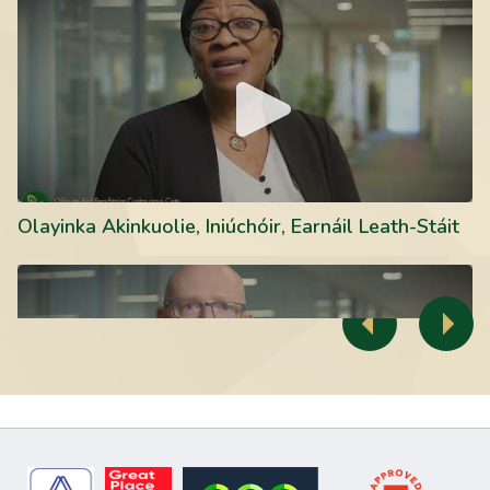
Olayinka Akinkuolie, Iniúchóir, Earnáil Leath-Stáit
Leigh Walsh, Iniúchóir faoi Oiliúint, Rannán Tuairiscithe
Previous
Next