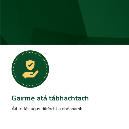
Gairme atá tábhachtach
Áit le fás agus difríocht a dhéanamh