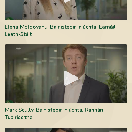
Elena Moldovanu, Bainisteoir Iniúchta, Earnáil
Leath-Stáit
Mark Scully, Bainisteoir Iniúchta, Rannán Tuairiscithe
Mark Scully, Bainisteoir Iniúchta, Rannán
Tuairiscithe
Olayinka Akinkuolie, Iniúchóir, Earnáil Leath-Stáit