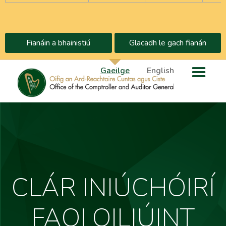
Fianáin a bhainistiú
Glacadh le gach fianán
Gaeilge
English
CLÁR INIÚCHÓIRÍ
FAOI OILIÚINT