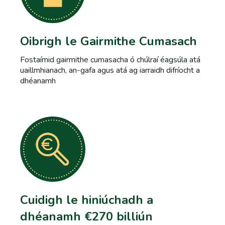
Oibrigh le Gairmithe Cumasach
Fostaímid gairmithe cumasacha ó chúlraí éagsúla atá
uaillmhianach, an-gafa agus atá ag iarraidh difríocht a
dhéanamh
Cuidigh le hiniúchadh a
dhéanamh €270 billiún