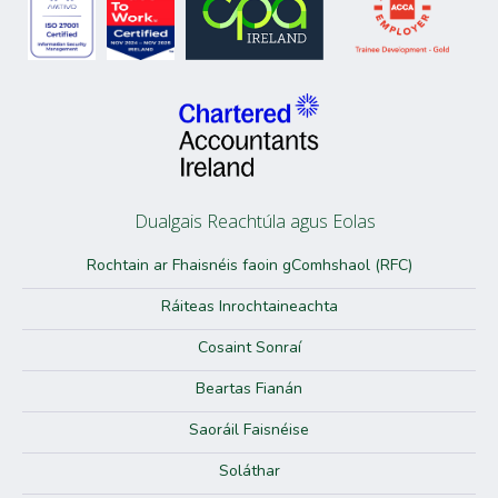
Leigh Walsh, Iniúchóir faoi Oiliúint, Rannán
Tuairiscithe
Elena Moldovanu, Bainisteoir Iniúchta, Earnáil Leath-Stáit
Dualgais Reachtúla agus Eolas
Rochtain ar Fhaisnéis faoin gComhshaol (RFC)
Ráiteas Inrochtaineachta
Elena Moldovanu, Bainisteoir Iniúchta, Earnáil
Cosaint Sonraí
Leath-Stáit
Beartas Fianán
Mark Scully, Bainisteoir Iniúchta, Rannán Tuairiscithe
Saoráil Faisnéise
Soláthar