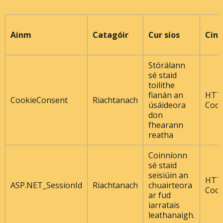
Ainm
Catagóir
Cur síos
Cine
Stórálann
sé staid
toilithe
fianán an
HTT
CookieConsent
Riachtanach
úsáideora
Cook
don
fhearann ​​
reatha
Coinníonn
sé staid
seisiúin an
HTT
ASP.NET_SessionId
Riachtanach
chuairteora
Cook
ar fud
iarratais
leathanaigh.