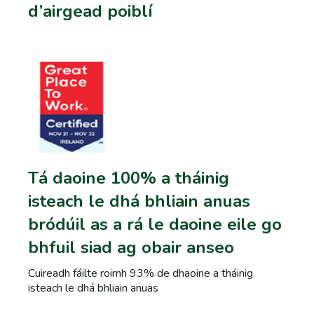
d’airgead poiblí
Tá daoine 100% a tháinig
isteach le dhá bhliain anuas
bródúil as a rá le daoine eile go
bhfuil siad ag obair anseo
Cuireadh fáilte roimh 93% de dhaoine a tháinig
Mark Scully, Bainisteoir Iniúchta, Rannán Tuairiscithe
isteach le dhá bhliain anuas