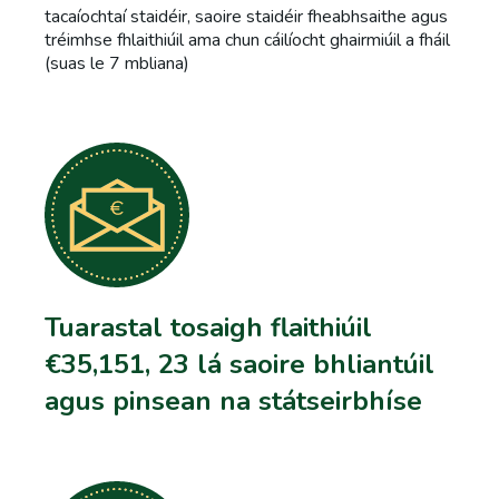
tacaíochtaí staidéir, saoire staidéir fheabhsaithe agus
tréimhse fhlaithiúil ama chun cáilíocht ghairmiúil a fháil
(suas le 7 mbliana)
Tuarastal tosaigh flaithiúil
€35,151, 23 lá saoire bhliantúil
agus pinsean na státseirbhíse