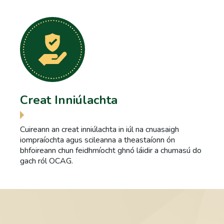
Mark Scully, Bainisteoir Iniúchta, Rannán
Tuairiscithe
Creat Inniúlachta
Olayinka Akinkuolie, Iniúchóir, Earnáil Leath-Stáit
Cuireann an creat inniúlachta in iúl na cnuasaigh
iompraíochta agus scileanna a theastaíonn ón
bhfoireann chun feidhmíocht ghnó láidir a chumasú do
gach ról OCAG.