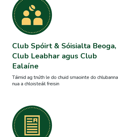
Club Spóirt & Sóisialta Beoga,
Club Leabhar agus Club
Ealaíne
Táimid ag tnúth le do chuid smaointe do chlubanna
nua a chloisteáil freisin