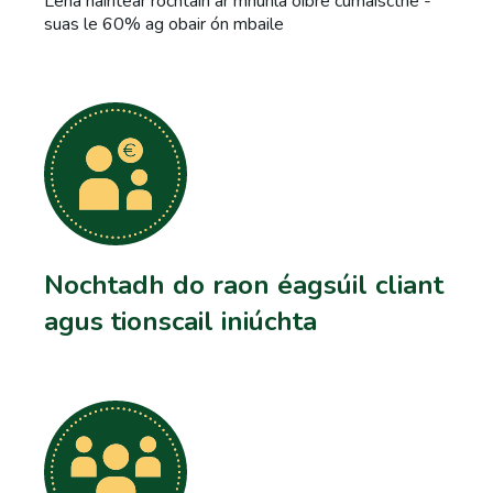
Lena náirítear rochtain ar mhúnla oibre cumaiscthe -
suas le 60% ag obair ón mbaile
Nochtadh do raon éagsúil cliant
agus tionscail iniúchta