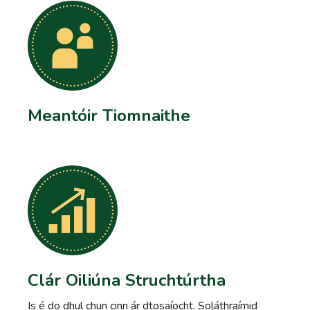
Meantóir Tiomnaithe
Clár Oiliúna Struchtúrtha
Is é do dhul chun cinn ár dtosaíocht. Soláthraímid