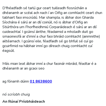
D'fhéadfadh sé tarlú gur ceart tuilleadh fiosrúcháin a
dhéanamh ar scéal ach nach í an Oifig an comhlacht ceart chun
tabhairt faoi imscrúdú. Mar shampla, is ábhar don Gharda
Síochána é sárú ar an dlí coiriúil, nó is ábhar d’Oifig an
Stiúrthóra um Fhorfheidhmiú Corparáideach é sárú ar an dlí
cuideachtaí. I gcúinsí áirithe, féadaimid a mholadh duit go
smaoineofá ar d’imní a chur faoi bhráid comhlacht (ainmnithe)
ailtéarnach. I gcúinsí eile, féadfaidh sé go bhfuil sé cuí go
gcuirfimid na hábhair imní go díreach chuig comhlacht cuí
éagsúil.
Más mian leat ábhar imní a chur faoinár mbráid, féadtar é a
dhéanamh ar an gcaoi seo
ag fónamh dúinn
01 8638600
nó scríobh chuig
An Rúnaí Príobháideach