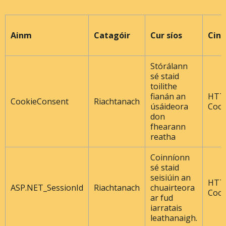
Ainm
Catagóir
Cur síos
Cine
Stórálann
sé staid
toilithe
fianán an
HTT
CookieConsent
Riachtanach
úsáideora
Cook
don
fhearann ​​
reatha
Coinníonn
sé staid
seisiúin an
HTT
ASP.NET_SessionId
Riachtanach
chuairteora
Cook
ar fud
iarratais
leathanaigh.