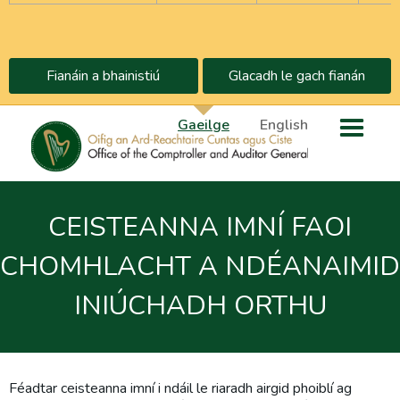
Fianáin a bhainistiú
Glacadh le gach fianán
Gaeilge
English
CEISTEANNA IMNÍ FAOI
CHOMHLACHT A NDÉANAIMID
INIÚCHADH ORTHU
Féadtar ceisteanna imní i ndáil le riaradh airgid phoiblí ag