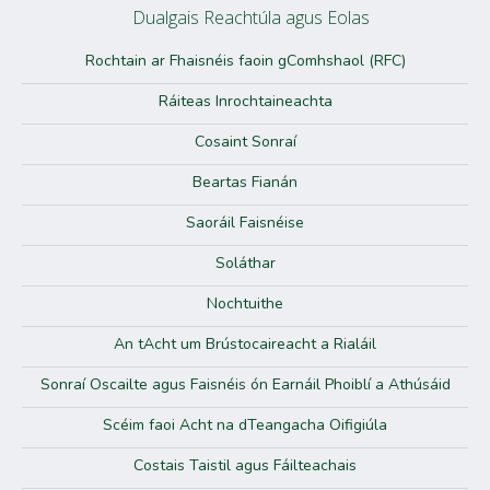
Dualgais Reachtúla agus Eolas
Rochtain ar Fhaisnéis faoin gComhshaol (RFC)
Ráiteas Inrochtaineachta
Cosaint Sonraí
Beartas Fianán
Saoráil Faisnéise
Soláthar
Nochtuithe
An tAcht um Brústocaireacht a Rialáil
Sonraí Oscailte agus Faisnéis ón Earnáil Phoiblí a Athúsáid
Scéim faoi Acht na dTeangacha Oifigiúla
Costais Taistil agus Fáilteachais