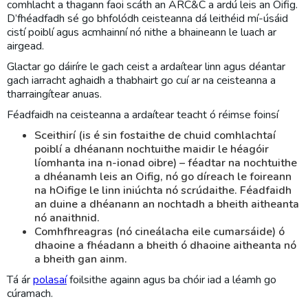
comhlacht a thagann faoi scáth an ARC&C a ardú leis an Oifig.
D’fhéadfadh sé go bhfolódh ceisteanna dá leithéid mí-úsáid
cistí poiblí agus acmhainní nó nithe a bhaineann le luach ar
airgead.
Glactar go dáiríre le gach ceist a ardaítear linn agus déantar
gach iarracht aghaidh a thabhairt go cuí ar na ceisteanna a
tharraingítear anuas.
Féadfaidh na ceisteanna a ardaítear teacht ó réimse foinsí
Sceithirí (is é sin fostaithe de chuid comhlachtaí
poiblí a dhéanann nochtuithe maidir le héagóir
líomhanta ina n-ionad oibre) – féadtar na nochtuithe
a dhéanamh leis an Oifig, nó go díreach le foireann
na hOifige le linn iniúchta nó scrúdaithe. Féadfaidh
an duine a dhéanann an nochtadh a bheith aitheanta
nó anaithnid.
Comhfhreagras (nó cineálacha eile cumarsáide) ó
dhaoine a fhéadann a bheith ó dhaoine aitheanta nó
a bheith gan ainm.
Tá ár
polasaí
foilsithe againn agus ba chóir iad a léamh go
cúramach.