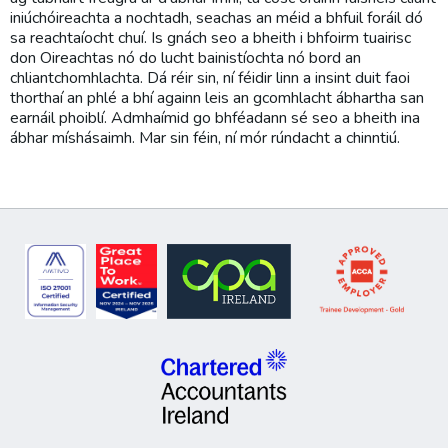
iniúchóireachta a nochtadh, seachas an méid a bhfuil foráil dó
sa reachtaíocht chuí. Is gnách seo a bheith i bhfoirm tuairisc
don Oireachtas nó do lucht bainistíochta nó bord an
chliantchomhlachta. Dá réir sin, ní féidir linn a insint duit faoi
thorthaí an phlé a bhí againn leis an gcomhlacht ábhartha san
earnáil phoiblí. Admhaímid go bhféadann sé seo a bheith ina
ábhar míshásaimh. Mar sin féin, ní mór rúndacht a chinntiú.