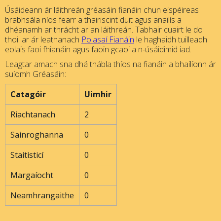
Úsáideann ár láithreán gréasáin fianáin chun eispéireas
brabhsála níos fearr a thairiscint duit agus anailís a
dhéanamh ar thrácht ar an láithreán. Tabhair cuairt le do
thoil ar ár leathanach
Polasaí Fianáin
le haghaidh tuilleadh
eolais faoi fhianáin agus faoin gcaoi a n-úsáidimid iad.
Leagtar amach sna dhá thábla thíos na fianáin a bhailíonn ár
suíomh Gréasáin:
Catagóir
Uimhir
Riachtanach
2
Sainroghanna
0
Staitisticí
0
Margaíocht
0
Neamhrangaithe
0