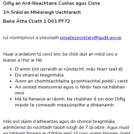
Oifig an Ard-Reachtaire Cuntas agus Ciste
3A Sráid an Mhéaraigh Uachtarach
Baile Átha Cliath 1 D01 PF72
nó ríomhphost a sheoladh
privatesecretary@audit.gov.ie
Nuair a ardaíonn tú ceist linn, ba chóir duit an méid seo a
leanas a chur ar fáil
D’ainm (nó iarraidh ar rúndacht, más fearr leat é)
Do shonraí teagmhála
Ainm an chomhlachta/na gcomhlachtaí poiblí i ceist
An oiread mionsonraí agus is féidir faoi na hábhair
imní
Má tá fianaise ar láimh, ba chabhair é sin don Oifig
maidir le cinneadh measúnaithe a dhéanamh.
Más eol dúinn d’aitheantas agus do shonraí teagmhála,
admhóimid do nochtadh taobh istigh de 7 lá oibre. Agus muid
ag tabhairt freagra ar d’ábhar imní, tá cosc orainn faisnéis cliant