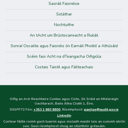
Saoráil Faisnéise
Soláthar
Nochtuithe
An tAcht um Brústocaireacht a Rialáil
Sonraí Oscailte agus Faisnéis ón Earnáil Phoiblí a Athúsáid
Scéim faoi Acht na dTeangacha Oifigiúla
Costais Taistil agus Fáilteachais
Oifig an Ard-Reachtaire Cuntas agus Ciste, 3A Sráid an Mhéaraigh
Uachtarach, Baile Átha Cliath 1, Éire,
D01PF72 Fón:
+353 1 863 8600
, Ríomhphost:
gaeilge@audit.gov.ie
LinkedIn
Cuirtear fáilte roimh gach tuairim agus moladh maidir leis an suíomh idirlín
seo. Seol ríomhphost chuig an stiúrthóir gréasáin.