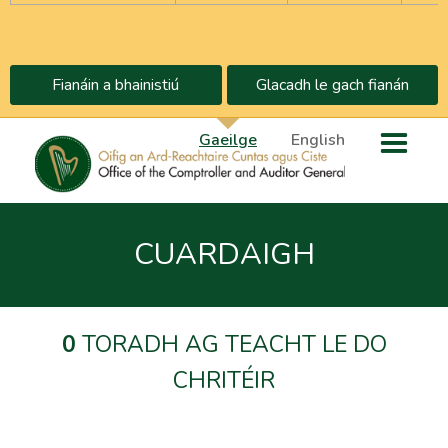
Fianáin a bhainistiú
Glacadh le gach fianán
Gaeilge
English
CUARDAIGH
0
TORADH AG TEACHT LE DO
CHRITÉIR