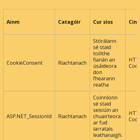
Ainm
Catagóir
Cur síos
Cine
Stórálann
sé staid
toilithe
fianán an
HTT
CookieConsent
Riachtanach
úsáideora
Cook
don
fhearann ​​
reatha
Coinníonn
sé staid
seisiúin an
HTT
ASP.NET_SessionId
Riachtanach
chuairteora
Cook
ar fud
iarratais
leathanaigh.