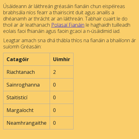
Úsáideann ár láithreán gréasáin fianáin chun eispéireas
brabhsála níos fearr a thairiscint duit agus anailís a
dhéanamh ar thrácht ar an láithreán. Tabhair cuairt le do
thoil ar ár leathanach
Polasaí Fianáin
le haghaidh tuilleadh
eolais faoi fhianáin agus faoin gcaoi a n-úsáidimid iad.
Leagtar amach sna dhá thábla thíos na fianáin a bhailíonn ár
suíomh Gréasáin:
Catagóir
Uimhir
Riachtanach
2
Sainroghanna
0
Staitisticí
0
Margaíocht
0
Neamhrangaithe
0