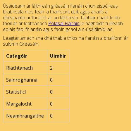
Úsáideann ár láithreán gréasáin fianáin chun eispéireas
brabhsála níos fearr a thairiscint duit agus anailís a
dhéanamh ar thrácht ar an láithreán. Tabhair cuairt le do
thoil ar ár leathanach
Polasaí Fianáin
le haghaidh tuilleadh
eolais faoi fhianáin agus faoin gcaoi a n-úsáidimid iad.
Leagtar amach sna dhá thábla thíos na fianáin a bhailíonn ár
suíomh Gréasáin:
Catagóir
Uimhir
Riachtanach
2
Sainroghanna
0
Staitisticí
0
Margaíocht
0
Neamhrangaithe
0