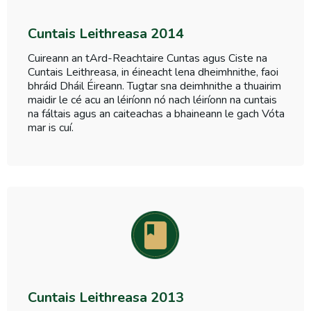
Cuntais Leithreasa 2014
Cuireann an tArd-Reachtaire Cuntas agus Ciste na
Cuntais Leithreasa, in éineacht lena dheimhnithe, faoi
bhráid Dháil Éireann. Tugtar sna deimhnithe a thuairim
maidir le cé acu an léiríonn nó nach léiríonn na cuntais
na fáltais agus an caiteachas a bhaineann le gach Vóta
mar is cuí.
Cuntais Leithreasa 2013