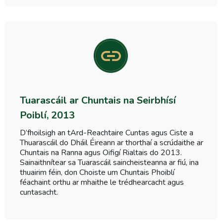
Tuarascáil ar Chuntais na Seirbhísí
Poiblí, 2013
D’fhoilsigh an tArd-Reachtaire Cuntas agus Ciste a
Thuarascáil do Dháil Éireann ar thorthaí a scrúdaithe ar
Chuntais na Ranna agus Oifigí Rialtais do 2013.
Sainaithnítear sa Tuarascáil saincheisteanna ar fiú, ina
thuairim féin, don Choiste um Chuntais Phoiblí
féachaint orthu ar mhaithe le trédhearcacht agus
cuntasacht.