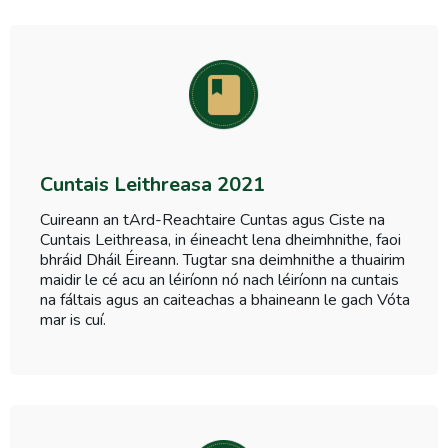
Cuntais Leithreasa 2021
Cuireann an tArd-Reachtaire Cuntas agus Ciste na
Cuntais Leithreasa, in éineacht lena dheimhnithe, faoi
bhráid Dháil Éireann. Tugtar sna deimhnithe a thuairim
maidir le cé acu an léiríonn nó nach léiríonn na cuntais
na fáltais agus an caiteachas a bhaineann le gach Vóta
mar is cuí.