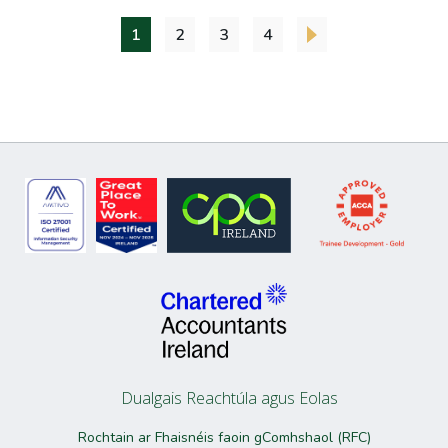
1
2
3
4
Dualgais Reachtúla agus Eolas
Rochtain ar Fhaisnéis faoin gComhshaol (RFC)