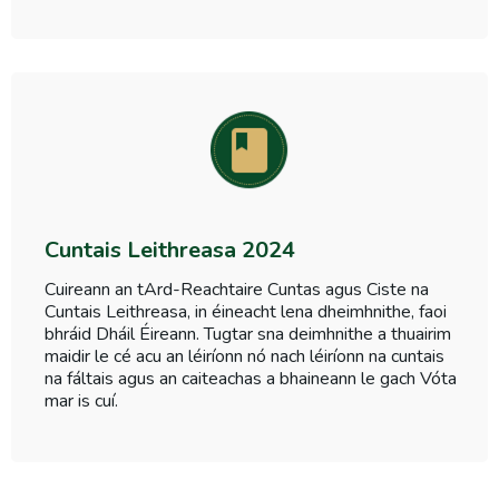
Cuntais Leithreasa 2024
Cuireann an tArd-Reachtaire Cuntas agus Ciste na
Cuntais Leithreasa, in éineacht lena dheimhnithe, faoi
bhráid Dháil Éireann. Tugtar sna deimhnithe a thuairim
maidir le cé acu an léiríonn nó nach léiríonn na cuntais
na fáltais agus an caiteachas a bhaineann le gach Vóta
mar is cuí.