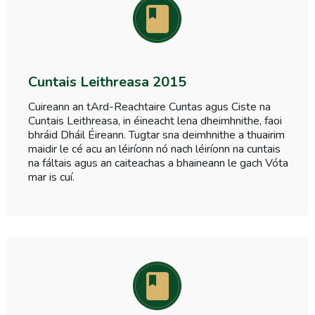
Cuntais Leithreasa 2015
Cuireann an tArd-Reachtaire Cuntas agus Ciste na
Cuntais Leithreasa, in éineacht lena dheimhnithe, faoi
bhráid Dháil Éireann. Tugtar sna deimhnithe a thuairim
maidir le cé acu an léiríonn nó nach léiríonn na cuntais
na fáltais agus an caiteachas a bhaineann le gach Vóta
mar is cuí.