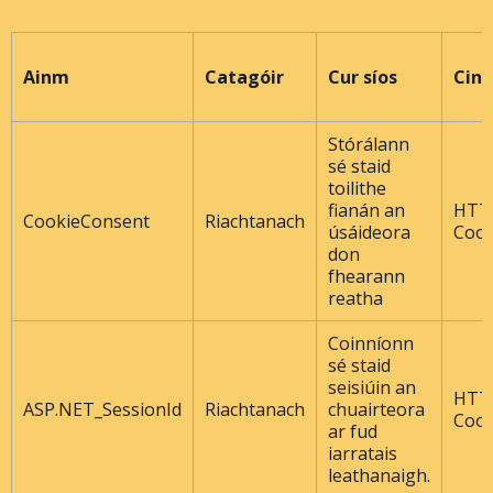
Ainm
Catagóir
Cur síos
Cine
Stórálann
sé staid
toilithe
fianán an
HTT
CookieConsent
Riachtanach
úsáideora
Cook
don
fhearann ​​
reatha
Coinníonn
sé staid
seisiúin an
HTT
ASP.NET_SessionId
Riachtanach
chuairteora
Cook
ar fud
iarratais
leathanaigh.