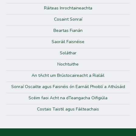
Ráiteas Inrochtaineachta
Cosaint Sonraí
Beartas Fianán
Saoráil Faisnéise
Soláthar
Nochtuithe
An tAcht um Brústocaireacht a Rialáil
Sonraí Oscailte agus Faisnéis ón Earnáil Phoiblí a Athúsáid
Scéim faoi Acht na dTeangacha Oifigiúla
Costais Taistil agus Fáilteachais