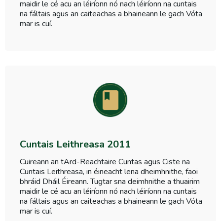
maidir le cé acu an léiríonn nó nach léiríonn na cuntais
na fáltais agus an caiteachas a bhaineann le gach Vóta
mar is cuí.
Cuntais Leithreasa 2011
Cuireann an tArd-Reachtaire Cuntas agus Ciste na
Cuntais Leithreasa, in éineacht lena dheimhnithe, faoi
bhráid Dháil Éireann. Tugtar sna deimhnithe a thuairim
maidir le cé acu an léiríonn nó nach léiríonn na cuntais
na fáltais agus an caiteachas a bhaineann le gach Vóta
mar is cuí.